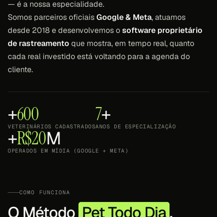
— é a nossa especialidade.
Somos parceiros oficiais
Google & Meta
, atuamos
desde 2018 e desenvolvemos o
software proprietário
de rastreamento
que mostra, em tempo real, quanto
cada real investido está voltando para a agenda do
cliente.
+
600
7
+
VETERINÁRIOS CADASTRADOS
ANOS DE ESPECIALIZAÇÃO
+
R$20
M
OPERADOS EM MÍDIA (GOOGLE + META)
COMO FUNCIONA
O Método
Pet Todo Dia
.